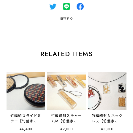
通報する
RELATED ITEMS
竹編組スライドミ
竹編組封入チャー
竹編組封入ネック
ラー【竹藝家こじ
ムM【竹藝家こじ
レス【竹藝家こじ
まちから】
まちから】
まちから】
¥4,400
¥2,800
¥3,300