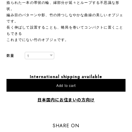
捻られた一本の帯状の輪、縁部分が延々とループする不思議な形
状。
編み目のパターンや影、竹の持つしなやかな曲線の美しいオブジェ
です。
長く伸ばして設置することも、蜷局を巻いてコンパクトに置くこと
もできる
これまでにない竹のオブジェです。
数量
International shipping available
Add to cart
日本国内にお住まいの方向け
SHARE ON