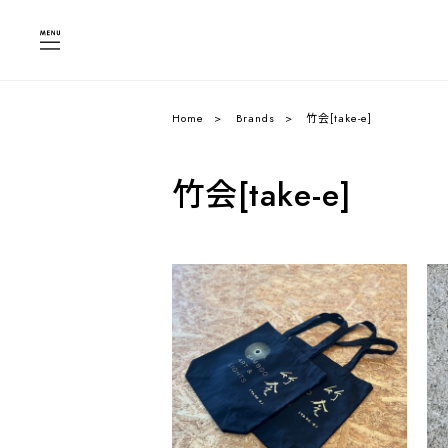
Home
Brands
竹会[take-e]
竹会[take-e]