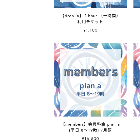
【drop in】１hour （一時間）
利用チケット
¥1,100
【members】会員料金 plan a
(平日 8～19時) /月額
¥16,500