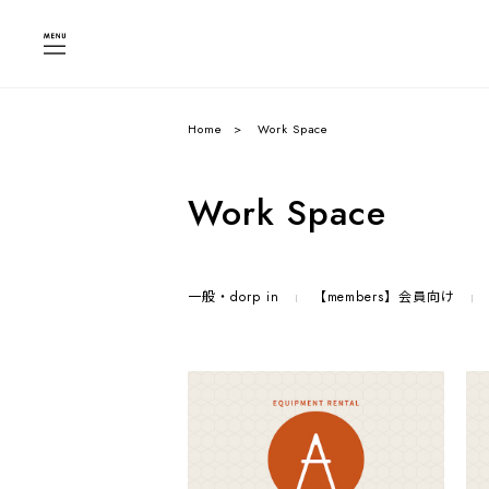
Home
Work Space
Work Space
一般・dorp in
【members】会員向け