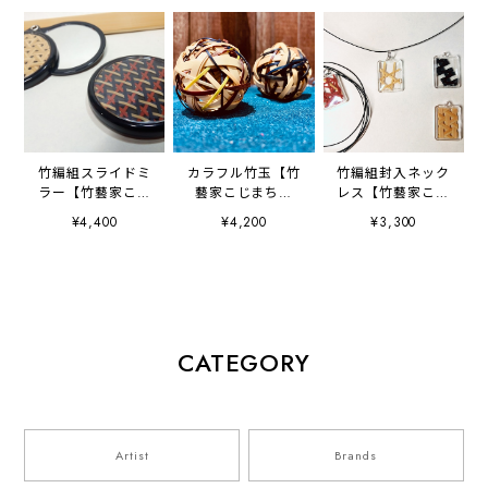
竹編組スライドミ
カラフル竹玉【竹
竹編組封入ネック
ラー【竹藝家こじ
藝家こじまちか
レス【竹藝家こじ
まちから】
ら】
まちから】
¥4,400
¥4,200
¥3,300
CATEGORY
Artist
Brands