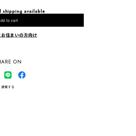
l shipping available
dd to cart
にお住まいの方向け
HARE ON
通報する