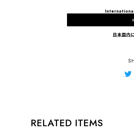
Internationa
A
日本国内
S
RELATED ITEMS