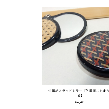
竹編組スライドミラー【竹藝家こじま
ら】
¥4,400