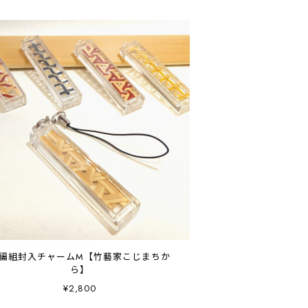
編組封入チャームM【竹藝家こじまちか
ら】
¥2,800