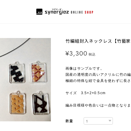
竹編組封入ネックレス【竹藝家
¥3,300
税込
画像はサンプルです。
国産の透明度の高いアクリルに竹の
極細の特殊な紐で金具を使わずに長
サイズ 3.5×2×0.5cm
編み目模様や色合いは一点物となり
数量