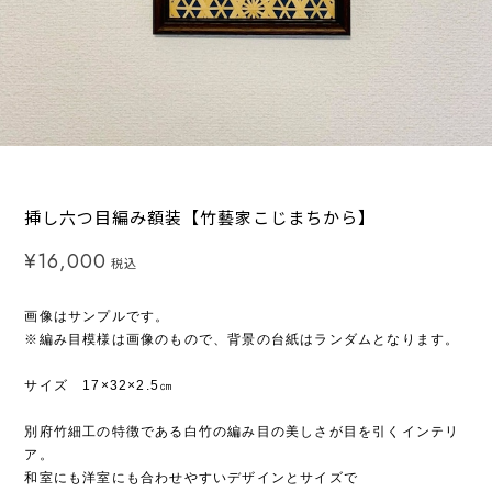
挿し六つ目編み額装【竹藝家こじまちから】
¥16,000
税込
画像はサンプルです。
※編み目模様は画像のもので、背景の台紙はランダムとなります。
サイズ 17×32×2.5㎝
別府竹細工の特徴である白竹の編み目の美しさが目を引くインテリ
ア。
和室にも洋室にも合わせやすいデザインとサイズで