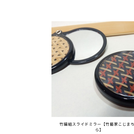
竹編組スライドミラー【竹藝家こじま
ら】