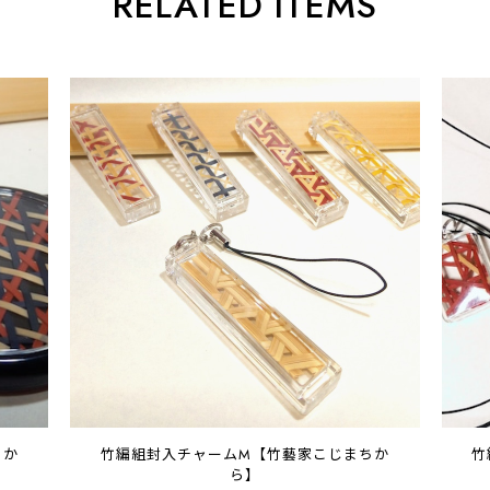
RELATED ITEMS
ちか
竹編組封入チャームM【竹藝家こじまちか
竹
ら】