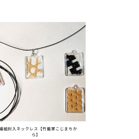
編組封入ネックレス【竹藝家こじまちか
ら】