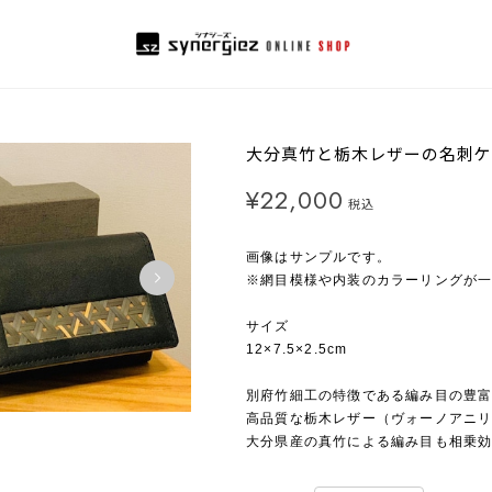
大分真竹と栃木レザーの名刺ケ
¥22,000
税込
画像はサンプルです。
※網目模様や内装のカラーリングが
サイズ
12×7.5×2.5cm
別府竹細工の特徴である編み目の豊
高品質な栃木レザー（ヴォーノアニ
大分県産の真竹による編み目も相乗